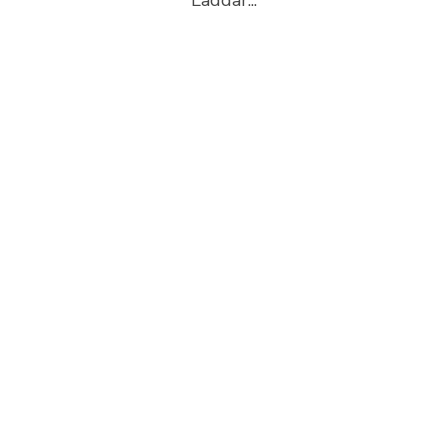
Laddar...